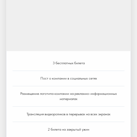
3 бесплатных билета
Пост о компании в социальных сетях
Размещение логотипа компании на рекламно-информационных
материалах
Трансляция видеороликов в перерывах на всех экранах
2 билета на закрытый ужин